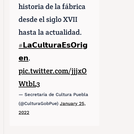
historia de la fábrica
desde el siglo XVII
hasta la actualidad.
#𝗟𝗮𝗖𝘂𝗹𝘁𝘂𝗿𝗮𝗘𝘀𝗢𝗿𝗶𝗴
𝗲𝗻
.
pic.twitter.com/jjjxO
WtbL3
— Secretaría de Cultura Puebla
(@CulturaGobPue)
January 25,
2022