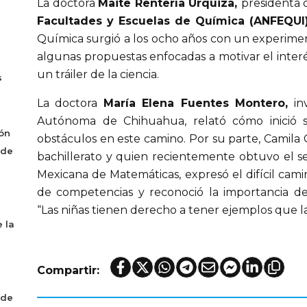
La doctora
Maite Rentería Urquiza,
presidenta 
Facultades y Escuelas de Química (ANFEQUI)
Química surgió a los ocho años con un experimen
algunas propuestas enfocadas a motivar el interés
un tráiler de la ciencia.
s
La doctora
María Elena Fuentes Montero,
inv
Autónoma de Chihuahua, relató cómo inició su 
ón
obstáculos en este camino. Por su parte, Camila
 de
bachillerato y quien recientemente obtuvo el 
Mexicana de Matemáticas, expresó el difícil cami
de competencias y reconoció la importancia de
“Las niñas tienen derecho a tener ejemplos que l
 la
Compartir:
 de