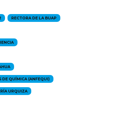
2
RECTORA DE LA BUAP
IENCIA
UAHUA
 DE QUÍMICA (ANFEQUI)
RÍA URQUIZA