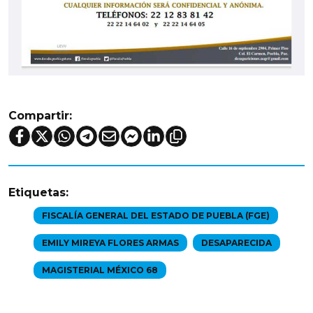
Compartir:
Etiquetas:
FISCALÍA GENERAL DEL ESTADO DE PUEBLA (FGE)
EMILY MIREYA FLORES ARMAS
DESAPARECIDA
MAGISTERIAL MÉXICO 68