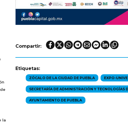
Compartir:
s
Etiquetas:
ZÓCALO DE LA CIUDAD DE PUEBLA
EXPO-UNIVE
ón
SECRETARÍA DE ADMINISTRACIÓN Y TECNOLOGÍAS 
 de
AYUNTAMIENTO DE PUEBLA
 la