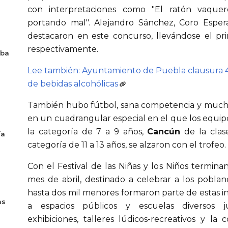
con interpretaciones como "El ratón vaquer
portando mal". Alejandro Sánchez, Coro Esper
destacaron en este concurso, llevándose el pr
respectivamente.
aba
Lee también: Ayuntamiento de Puebla clausura 4
de bebidas alcohólicas
También hubo fútbol, sana competencia y muchos
en un cuadrangular especial en el que los equip
la categoría de 7 a 9 años,
Cancún
de la clas
ía
categoría de 11 a 13 años, se alzaron con el trofeo.
Con el Festival de las Niñas y los Niños terminan
mes de abril, destinado a celebrar a los pobl
hasta dos mil menores formaron parte de estas ini
as
a espacios públicos y escuelas diversos ju
exhibiciones, talleres lúdicos-recreativos y la 