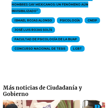
HOMBRES GAY MEXICANOS: UN FENÓMENO AÚN
INVISIBILIZADO”
ISMAEL ROJAS ALONSO
PSICOLOGÍA
CNEIP
JOSÉ LUIS ROJAS SOLÍS
FACULTAD DE PSICOLOGÍA DE LA BUAP
CONCURSO NACIONAL DE TESIS
LGBT
Más noticias de Ciudadanía y
Gobierno