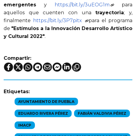
emergentes
y
https://bit.ly/3uEOG1m
para
aquellos que cuenten con una
trayectoria
; y,
finalmente
https://bit.ly/3P7pitx
para el programa
de
"Estímulos a la Innovación Desarrollo Artístico
y Cultural 2022"
.
Compartir:
Etiquetas:
AYUNTAMIENTO DE PUEBLA
EDUARDO RIVERA PÉREZ
FABIÁN VALDIVIA PÉREZ
IMACP