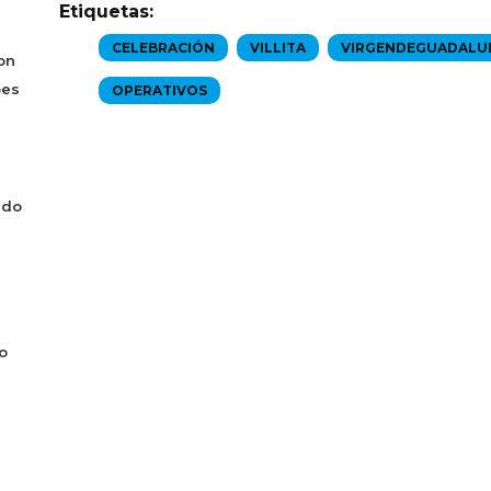
Etiquetas:
CELEBRACIÓN
VILLITA
VIRGENDEGUADALU
on
bes
OPERATIVOS
ado
o