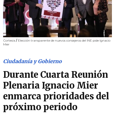
Cortesía
/
Elección transparente de nuevos consejeros del INE pide Ignacio
Mier
Ciudadanía y Gobierno
Durante Cuarta Reunión
Plenaria Ignacio Mier
enmarca prioridades del
próximo periodo