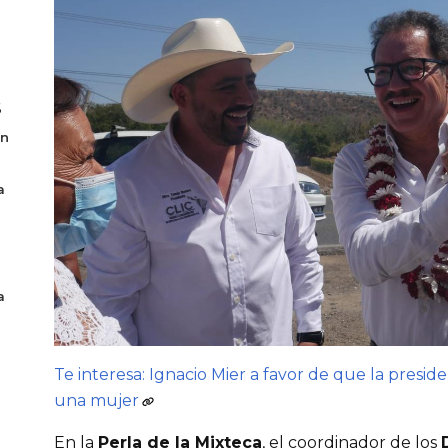
6
en
a
a
Te interesa: Ignacio Mier a favor de que la presid
una mujer
En la
Perla de la Mixteca
, el coordinador de los