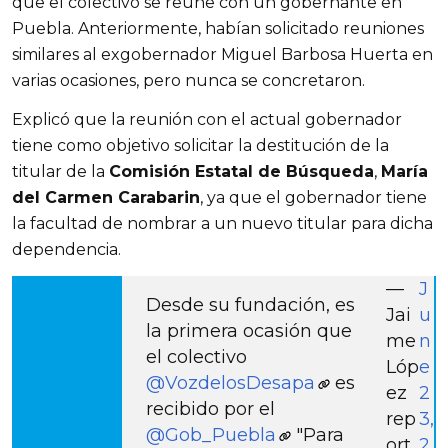
que el colectivo se reúne con un gobernante en 
Puebla. Anteriormente, habían solicitado reuniones 
similares al exgobernador Miguel Barbosa Huerta en 
varias ocasiones, pero nunca se concretaron.
Explicó que la reunión con el actual gobernador 
tiene como objetivo solicitar la destitución de la 
titular de la 
Comisión Estatal de Búsqueda
, 
María 
del Carmen Carabarin
, ya que el gobernador tiene 
la facultad de nombrar a un nuevo titular para dicha 
dependencia.
—
J
Desde su fundación, es
Jai
u
la primera ocasión que
me
n
el colectivo
Lóp
e
@VozdelosDesapa
es
ez
2
recibido por el
rep
3,
@Gob_Puebla
"Para
ort
2