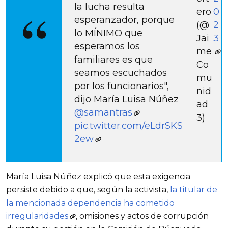
la lucha resulta
ero
0
esperanzador, porque
(@
2
lo MÍNIMO que
Jai
3
esperamos los
me
familiares es que
Co
seamos escuchados
mu
por los funcionarios",
nid
dijo María Luisa Núñez
ad
@samantras
3)
pic.twitter.com/eLdrSKS
2ew
María Luisa Núñez explicó que esta exigencia 
persiste debido a que, según la activista, 
la titular de 
la mencionada dependencia ha cometido 
irregularidades
, omisiones y actos de corrupción 