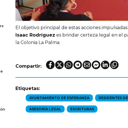
es
El objetivo principal de estas acciones impulsada
Isaac Rodríguez
es brindar certeza legal en el p
la Colonia La Palma.
Compartir:
de
Etiquetas:
AYUNTAMIENTO DE ESPERANZA
RESIDENTES DE
ión
ASESORÍA LEGAL
ESCRITURAS