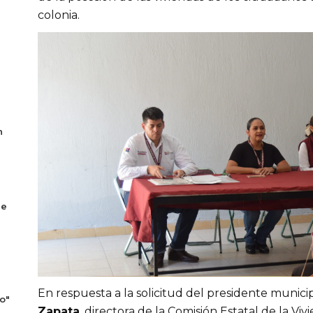
colonia.
n
se
En respuesta a la solicitud del presidente munici
o"
Zapata
, directora de la Comisión Estatal de la Viv