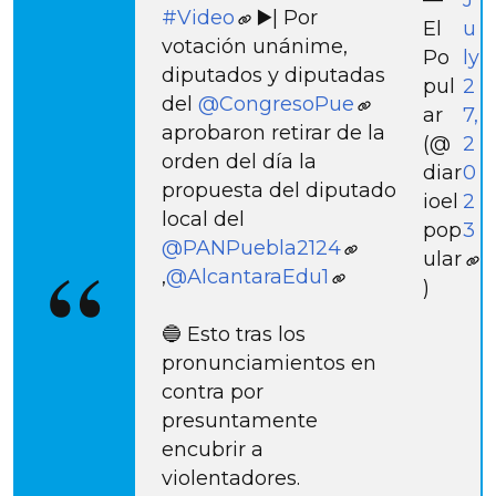
—
J
#Video
▶️| Por
El
u
votación unánime,
Po
ly
diputados y diputadas
pul
2
del
@CongresoPue
ar
7,
aprobaron retirar de la
(@
2
orden del día la
diar
0
propuesta del diputado
ioel
2
local del
pop
3
@PANPuebla2124
ular
,
@AlcantaraEdu1
)
🔵 Esto tras los
pronunciamientos en
contra por
presuntamente
encubrir a
violentadores.