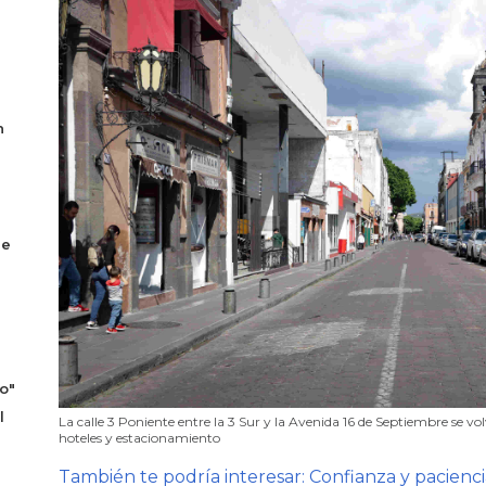
n
se
o"
l
La calle 3 Poniente entre la 3 Sur y la Avenida 16 de Septiembre se vo
hoteles y estacionamiento
También te podría interesar: Confianza y pacienc