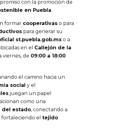
promiso con la promoción de
stenible en Puebla
.
en formar
cooperativas
o para
ductivos
para generar su
oficial st.puebla.gob.mx
o a
bicadas en el
Callejón de la
a viernes, de
09:00 a 18:00
llanando el camino hacia un
ía social
y el
les
juegan un papel
sicionan como una
 del estado
, conectando a
 fortaleciendo el
tejido