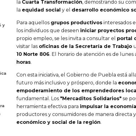
la
Cuarta Transformación
, demostrando su com
la
equidad social
y el
desarrollo económico so
Para aquellos
grupos productivos
interesados 
G y
los individuos que deseen
iniciar proyectos pro
propio empleo, se les invita a consultar el
portal 
visitar las
oficinas de la Secretaría de Trabajo
u
10 Norte 806
. El horario de atención es de lunes 
horas
.
ica
Con esta iniciativa, el Gobierno de Puebla está a
futuro más inclusivo y próspero, donde la
econom
empoderamiento de los emprendedores loca
fundamental. Los
"Mercaditos Solidarios"
se po
ra
herramienta efectiva para
impulsar la economía
a
productores y consumidores de manera directa y
económico y social de la región
.