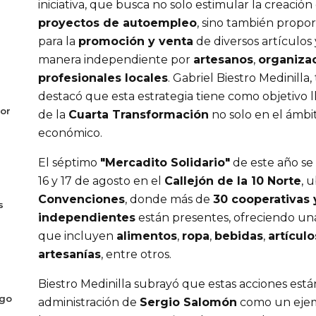
iniciativa, que busca no solo estimular la creació
proyectos de autoempleo
, sino también propo
para la
promoción y venta
de diversos artículos
manera independiente por
artesanos
,
organiza
profesionales locales
. Gabriel Biestro Medinilla
destacó que esta estrategia tiene como objetivo ll
or
de la
Cuarta Transformación
no solo en el ámbit
económico.
El séptimo
"Mercadito Solidario"
de este año se 
16 y 17 de agosto en el
Callejón de la 10 Norte
, 
Convenciones
, donde más de
30 cooperativas 
s
independientes
están presentes, ofreciendo un
que incluyen
alimentos
,
ropa
,
bebidas
,
artículo
artesanías
, entre otros.
Biestro Medinilla subrayó que estas acciones está
ogo
administración de
Sergio Salomón
como un ejem