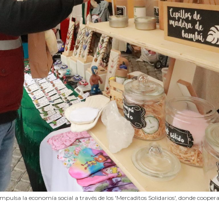
mpulsa la economía social a través de los 'Mercaditos Solidarios', donde coop