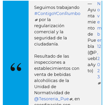
—
N
Seguimos trabajando
Ayu
o
#ContigoYConRumbo
nta
v
por la
mie
e
regularización
nto
m
comercial y la
de
b
seguridad de la
Pue
er
ciudadanía.
bla
12
(@P
,
Resultado de las
uebl
2
inspecciones a
aAy
0
establecimientos con
to)
2
venta de bebidas
3
alcohólicas de la
Unidad de
Normatividad de
@Tesoreria_Pue
, en
coordinación con