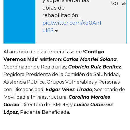
y supervisaron las
to)
obras de
rehabilitación…
pic.twitter.com/xd0An1
ui8S
Al anuncio de esta tercera fase de
‘Contigo
Veremos Más’
asistieron:
Carlos Montiel Solana
,
Coordinador de Regidurías;
Gabriela Ruiz Benitez
,
Regidora Presidenta de la Comisión de Salubridad,
Asistencia Pública, Grupos Vulnerables y Personas
con Discapacidad;
Edgar Vélez Tirado
, Secretario de
Movilidad e Infraestructura;
Carolina Morales
García
, Directora del SMDIF; y
Lucila Gutiérrez
López
, Paciente Beneficiada.