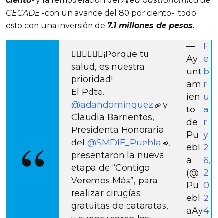
ciento
- y la remodelación del
Área Gastronómica de
CECADE
-con un avance del 80 por ciento-; todo
esto con una inversión de
7.1 millones de pesos.
—
F
👨🏻‍⚕👩🏻‍⚕¡Porque tu
Ay
e
salud, es nuestra
unt
b
prioridad!
am
r
El Pdte.
ien
u
@adandominguez
y
to
a
Claudia Barrientos,
de
r
Presidenta Honoraria
Pu
y
del
@SMDIF_Puebla
,
ebl
2
presentaron la nueva
a
6,
etapa de “Contigo
(@
2
Veremos Más”, para
Pu
0
realizar cirugías
ebl
2
gratuitas de cataratas,
aAy
4