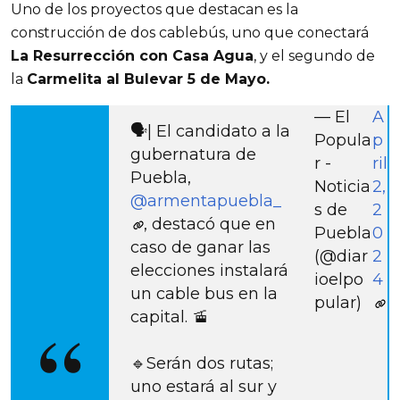
Uno de los proyectos que destacan es la 
construcción de dos cablebús, uno que conectará 
La Resurrección con Casa Agua
, y el segundo de 
la 
Carmelita al Bulevar 5 de Mayo.
— El
A
🗣️| El candidato a la
Popula
p
gubernatura de
r -
ril
Puebla,
Noticia
2,
@armentapuebla_
s de
2
, destacó que en
Puebla
0
caso de ganar las
(@diar
2
elecciones instalará
ioelpo
4
un cable bus en la
pular)
capital. 🚡
🔹Serán dos rutas;
uno estará al sur y