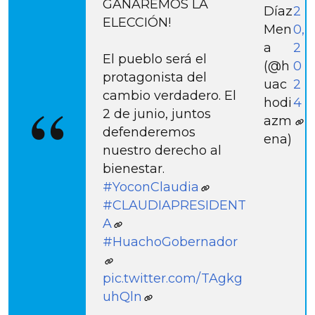
GANAREMOS LA
Díaz
2
ELECCIÓN!
Men
0,
a
2
El pueblo será el
(@h
0
protagonista del
uac
2
cambio verdadero. El
hodi
4
2 de junio, juntos
azm
defenderemos
ena)
nuestro derecho al
bienestar.
#YoconClaudia
#CLAUDIAPRESIDENT
A
#HuachoGobernador
pic.twitter.com/TAgkg
uhQln