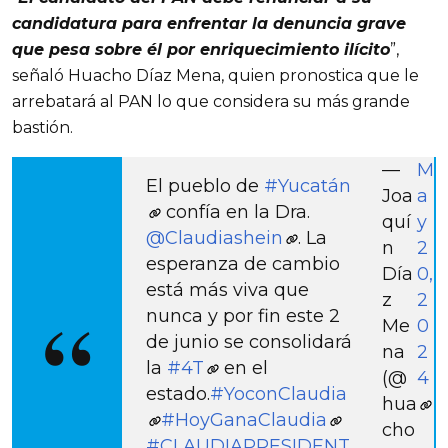
candidatura para enfrentar la denuncia grave
que pesa sobre él por enriquecimiento ilícito
”,
señaló Huacho Díaz Mena, quien pronostica que le
arrebatará al PAN lo que considera su más grande
bastión.
—
M
El pueblo de
#Yucatán
Joa
a
confía en la Dra.
quí
y
@Claudiashein
. La
n
2
esperanza de cambio
Día
0,
está más viva que
z
2
nunca y por fin este 2
Me
0
de junio se consolidará
na
2
la
#4T
en el
(@
4
estado.
#YoconClaudia
hua
#HoyGanaClaudia
cho
#CLAUDIAPRESIDENT