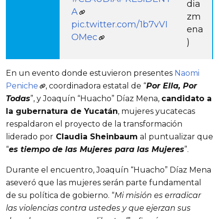
dia
A
zm
pic.twitter.com/1b7vVI
ena
OMec
)
En un evento donde estuvieron presentes
Naomi
Peniche
, coordinadora estatal de “
Por Ella, Por
Todas
”, y Joaquín “Huacho” Díaz Mena,
candidato a
la gubernatura de Yucatán
, mujeres yucatecas
respaldaron el proyecto de la transformación
liderado por
Claudia Sheinbaum
al puntualizar que
“
es tiempo de las Mujeres para las Mujeres
”.
Durante el encuentro, Joaquín “Huacho” Díaz Mena
aseveró que las mujeres serán parte fundamental
de su política de gobierno. “
Mi misión es erradicar
las violencias contra ustedes y que ejerzan sus