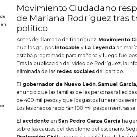
Movimiento Ciudadano resp
de Mariana Rodríguez tras t
 de
 en
político
Antes del llamado de Rodríguez,
Movimiento C
que los grupos
Intocable
y
La Leyenda
animaría
estaba programado para mañana y luego fue pos
Tras la publicación del video de Rodríguez, la in
eliminada de las
redes sociales
del partido.
El
gobernador de Nuevo León
,
Samuel García
anunció que las familias de las personas fallecida
de 400 mil pesos y que los gastos funerarios será
or
Los lesionados recibirán 100 mil pesos mientras se
El
accidente
en
San Pedro Garza García
ha ge
sobre las causas del desplome del escenario. Se
Protección Civil
supervisó y avaló la instalación