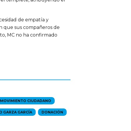
cesidad de empatía y
 en que sus compañeros de
nto, MC no ha confirmado
MOVIMIENTO CIUDADANO
O GARZA GARCÍA
DONACIÓN