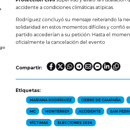
accidente a condiciones climáticas atípicas.
s
Rodríguez concluyó su mensaje reiterando la ne
solidaridad en estos momentos difíciles y confió
partido accederían a su petición. Hasta el mome
oficialmente la cancelación del evento
ogo
Compartir:
Etiquetas:
MARIANA RODRÍGUEZ
CIERRE DE CAMPAÑA
MC
MONTERREY
ACCIDENTE
SAN PEDR
VÍCTIMAS
ELECCIONES 2024