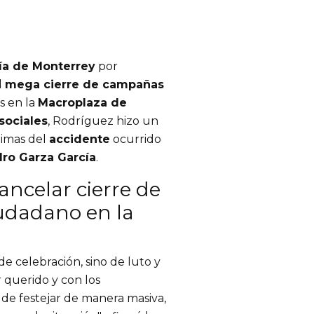
día de Monterrey
por
l
mega cierre de campañas
s en la
Macroplaza de
sociales
, Rodríguez hizo un
timas del
accidente
ocurrido
ro Garza García
.
ancelar cierre de
udadano en la
 celebración, sino de luto y
r querido y con los
de festejar de manera masiva,