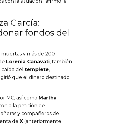
 con la situación", afirmó la
a García:
donar fondos del
s muertas y más de 200
 de
Lorenia Canavati
, también
 caída del
templete
,
girió que el dinero destinado
por MC, así como
Martha
ron a la petición de
mpañeras y compañeros de
uenta de
X
(anteriormente