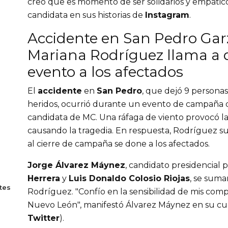
creo que es momento de ser solidarios y empáticos
candidata en sus historias de
Instagram
.
Accidente en San Pedro Garz
Mariana Rodríguez llama a 
evento a los afectados
El
accidente
en
San Pedro
, que dejó 9 persona
heridos, ocurrió durante un evento de campaña
candidata de MC. Una ráfaga de viento provocó la
causando la tragedia. En respuesta, Rodríguez su
al cierre de campaña se done a los afectados.
Jorge Álvarez Máynez
, candidato presidencial 
Herrera
y
Luis Donaldo Colosio Riojas
, se suma
tes
Rodríguez. "Confío en la sensibilidad de mis co
Nuevo León", manifestó Álvarez Máynez en su c
Twitter
).