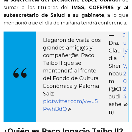
sumar a los titulares del 
IMSS, COFEPRIS y al 
subsecretario de Salud a su gabinete
, a lo que 
mencionó que el día de mañana tendrá conferencia.
—
J
Llegaron de visita dos
Dra.
u
grandes amig@s y
Clau
ly
compañer@s. Paco
dia
1
Taibo II que se
Shei
7,
mantendrá al frente
nbau
2
del Fondo de Cultura
m
0
Económica y Paloma
(@Cl
2
Saiz
audi
4
pic.twitter.com/vwu5
ashei
PwhBdQ
n)
¿Quién es Paco Ignacio Taibo II?