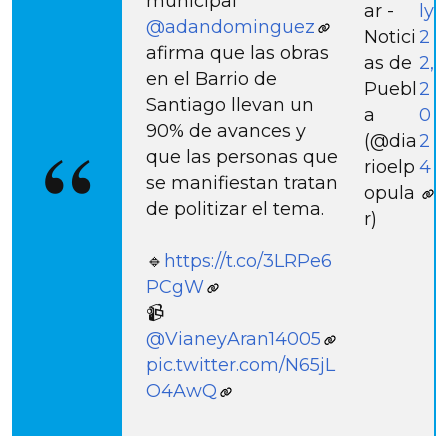
municipal
ar -
ly
@adandominguez
Notici
2
afirma que las obras
as de
2,
en el Barrio de
Puebl
2
Santiago llevan un
a
0
90% de avances y
(@dia
2
que las personas que
rioelp
4
se manifiestan tratan
opula
de politizar el tema.
r)
🔹
https://t.co/3LRPe6
PCgW
📹
@VianeyAran14005
pic.twitter.com/N65jL
O4AwQ