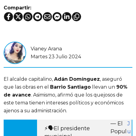
Compartir:
Vianey Arana
Martes 23 Julio 2024
El alcalde capitalino, 
Adán Domínguez
, aseguró 
que las obras en el 
Barrio Santiago
 llevan un 
90% 
de avance
. Asimismo, afirmó que los quejosos de 
este tema tienen intereses políticos y económicos 
ajenos a su administración.
— El
J
⚡️🗣️El presidente
Popul
u