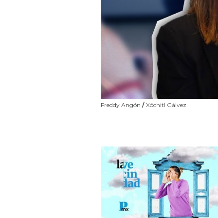
Freddy Angón
/
Xóchitl Gálvez