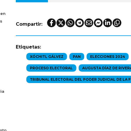
 en
os
Compartir:
Etiquetas:
XÓCHITL GÁLVEZ
PAN
ELECCIONES 2024
PROCESO ELECTORAL
AUGUSTA DÍAZ DE RIVER
TRIBUNAL ELECTORAL DEL PODER JUDICIAL DE LA 
ia
sto