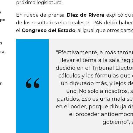
próxima legislatura.
n
En rueda de prensa, 
Díaz de Rivera 
explicó que
mpo
de los resultados electorales, el PAN debió haber
el 
Congreso del Estado
, al igual que otros parti
17
ral
“Efectivamente, a más tard
llevar el tema a la sala reg
decidió en el Tribunal Electo
cálculos y las fórmulas que d
un diputado más, y lejos de
án
uno. No solo a nosotros, 
partidos. Eso es una mala se
en el poder, porque dibuja de
el proceder antidemocrá
gobierno”, 