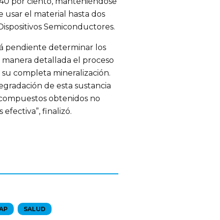
a 40 por ciento, manteniéndose
le usar el material hasta dos
 Dispositivos Semiconductores.
á pendiente determinar los
 manera detallada el proceso
r su completa mineralización.
egradación de esta sustancia
 compuestos obtenidos no
efectiva”, finalizó.
AP
SALUD