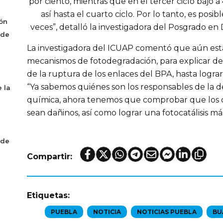
por ciento, mientras que en el tercer ciclo bajó 
así hasta el cuarto ciclo. Por lo tanto, es posib
ón
veces”, detalló la investigadora del Posgrado en
 de
La investigadora del ICUAP comentó que aún est
mecanismos de fotodegradación, para explicar de
de la ruptura de los enlaces del BPA, hasta logra
“Ya sabemos quiénes son los responsables de la d
 la
química, ahora tenemos que comprobar que los
sean dañinos, así como lograr una fotocatálisis más 
 de
Compartir:
Etiquetas:
PUEBLA
NOTICIA
NOTICIAS PUEBLA
BU