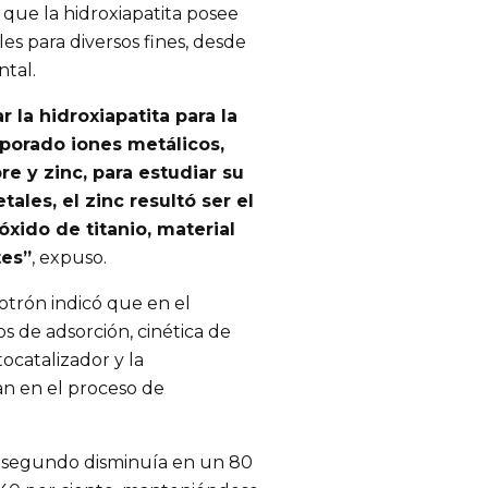
que la hidroxiapatita posee
les para diversos fines, desde
ntal.
r la hidroxiapatita para la
rporado iones metálicos,
e y zinc, para estudiar su
tales, el zinc resultó ser el
xido de titanio, material
tes”
, expuso.
otrón indicó que en el
os de adsorción, cinética de
tocatalizador y la
an en el proceso de
al segundo disminuía en un 80