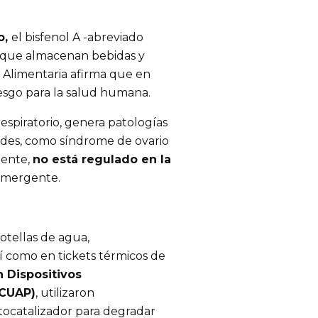
o,
el bisfenol A -abreviado
as que almacenan bebidas y
Alimentaria afirma que en
iesgo para la salud humana.
 respiratorio, genera patologías
des, como síndrome de ovario
mente,
no está regulado en la
emergente.
otellas de agua,
sí como en tickets térmicos de
 Dispositivos
ICUAP)
, utilizaron
tocatalizador para degradar