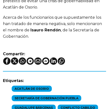
pretexto de evitar una crisis de gobernabilidad en
Acatlán de Osorio.
Acerca de los funcionarios que supuestamente los
han tratado de manera negativa, solo mencionaron
el nombre de
Isauro Rendón
, de la Secretaría de
Gobernación.
Compartir:
Etiquetas:
ACATLÁN DE OSORIO
SECRETARÍA DE GOBERNACIÓN PUEBLA
GUADALUPE BÁRCENAS
CONFLICTO CABILDO