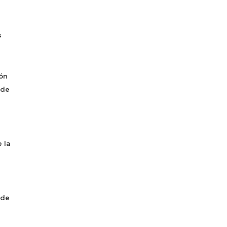
s
ón
 de
 la
 de