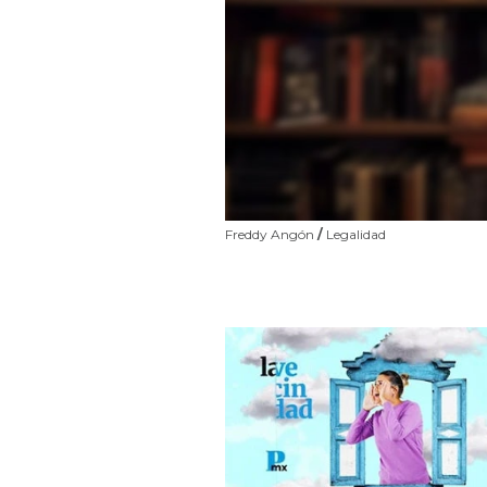
Freddy Angón
/
Legalidad