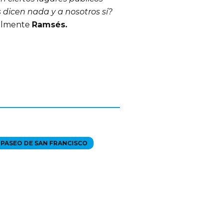
 dicen nada y a nosotros sí? 
almente 
Ramsés.
PASEO DE SAN FRANCISCO