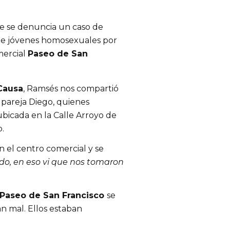
e se denuncia un caso de 
de jóvenes homosexuales por 
ercial 
Paseo de San 
Causa
, Ramsés nos compartió 
pareja Diego, quienes 
acudieron a dar un paseo a esta plaza comercial ubicada en la Calle Arroyo de 
o.
n el centro comercial y se 
o, en eso vi que nos tomaron 
Paseo de San Francisco 
se 
n mal. Ellos estaban 