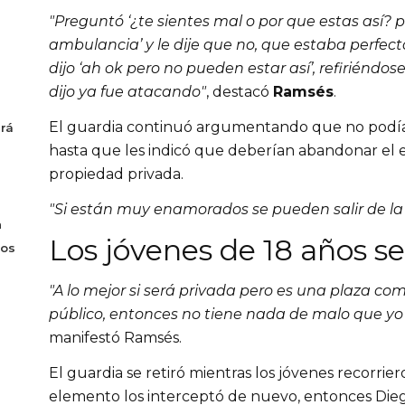
"Preguntó ‘¿te sientes mal o por que estas así? 
ambulancia’ y le dije que no, que estaba perfec
dijo ‘ah ok pero no pueden estar así’, refiriéndos
dijo ya fue atacando"
, destacó 
Ramsés
.
El guardia continuó argumentando que no podían 
drá
hasta que les indicó que deberían abandonar el e
propiedad privada.
"Si están muy enamorados se pueden salir de la
n
Los jóvenes de 18 años se
sos
"A lo mejor si será privada pero es una plaza come
público, entonces no tiene nada de malo que yo 
manifestó Ramsés.
El guardia se retiró mientras los jóvenes recorrier
elemento los interceptó de nuevo, entonces Die