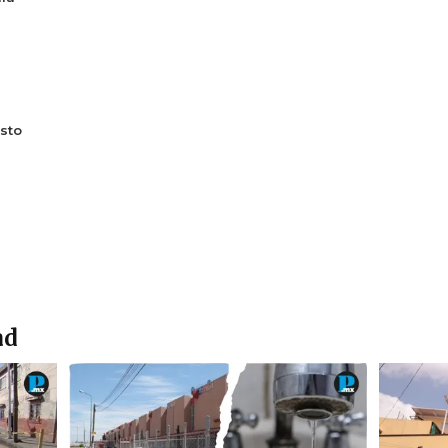
sto
ad