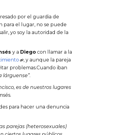
esado por el guardia de 
 para el lugar, no se puede 
ir, yo soy la autoridad de la 
msés 
y a 
Diego
 con llamar a la 
cimiento
, y aunque la pareja 
evitar problemas.Cuando iban 
a lárguense”
. 
cisco, es de nuestros lugares 
msés.
edes para hacer una denuncia 
as parejas (heterosexuales) 
 ciertos lugares públicos 