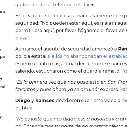
grabar desde su teléfono celular
.
ara
En el video se puede escuchar claramente lo expr
seguridad: "No pueden estar aquí, es mala imagen
permitir eso aquí, por favor háganme el favor de sal
plaza". 
Asimismo, el agente de seguridad amenazó a
 Ra
n
policía estatal 
si ellos no abandonaban el estable
mpo
esperó un rato más, al final decidieron irse para 
saliendo, escucharon cómo el guardía remató: 
“Y
17
“Es la primera vez que nos pasa esto en San Fran
ral
favoritos y pues ahora ya se arruinó" 
expresó Ra
Diego 
y
 Ramsés 
decidieron subir este video a r
pública.
án
“No es justo que nos digan eso a nosotros y a otr
no. Entendemos su parte de no mostrar afecto en