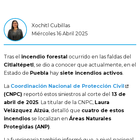
Xochitl Cubillas
Miércoles 16 Abril 2025
Tras el 
incendio forestal
 ocurrido en las faldas del 
Citlaltépetl
, se dio a conocer que actualmente, en el 
Estado de 
Puebla
 hay 
siete incendios activos
.
La 
Coordinación Nacional de Protección Civil
(CNPC)
 reportó estos siniestros al corte del 
13 de 
abril de 2025
. La titular de la CNPC, 
Laura 
Velázquez Alzúa
, detalló que 
cuatro de estos 
incendios
 se localizan en 
Áreas Naturales 
Protegidas (ANP)
.
La funcionaria también informó que, a nivel nacional, 