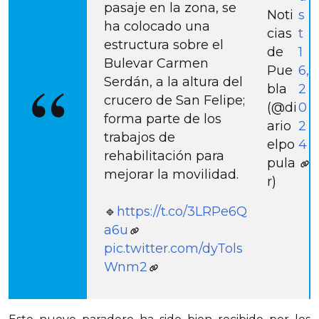
pasaje en la zona, se
Noti
s
ha colocado una
cias
t
estructura sobre el
de
1
Bulevar Carmen
Pue
6,
Serdán, a la altura del
bla
2
crucero de San Felipe;
(@di
0
forma parte de los
ario
2
trabajos de
elpo
4
rehabilitación para
pula
mejorar la movilidad.
r)
🔹
https://t.co/3LRPe6Q
a6u
pic.twitter.com/dyTols
Wnm2