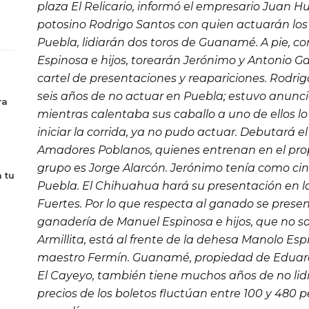
plaza El Relicario, informó el empresario Juan Hu
potosino Rodrigo Santos con quien actuarán lo
Puebla, lidiarán dos toros de Guanamé. A pie, c
Espinosa e hijos, torearán Jerónimo y Antonio G
cartel de presentaciones y reapariciones. Rodri
seis años de no actuar en Puebla; estuvo anunc
ra
mientras calentaba sus caballo a uno de ellos l
iniciar la corrida, ya no pudo actuar. Debutará 
Amadores Poblanos, quienes entrenan en el propi
grupo es Jorge Alarcón. Jerónimo tenía como ci
 tu
Puebla.
El Chihuahua
hará su presentación en la
Fuertes. Por lo que respecta al ganado se presen
ganadería de Manuel Espinosa e hijos, que no son
Armillita, está al frente de la dehesa Manolo Espi
maestro Fermín. Guanamé, propiedad de Eduard
El Cayeyo
, también tiene muchos años de no lidi
precios de los boletos fluctúan entre 100 y 480 p