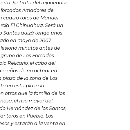
erta. Se trata del rejoneador
s forcados Amadores de
on cuatro toros de Manuel
arcía
El Chihuahua
. Será un
go Santos quizá tenga unos
iado en mayo de 2007,
o lesionó minutos antes de
el grupo de Los Forcados
o Relicario, el cabo del
nco años de no actuar en
 plaza de la zona de Los
ta en esta plaza la
 otros que la familia de los
nosa, el hijo mayor del
o Hernández de los Santos,
ar toros en Puebla. Los
esos y estarán a la venta en