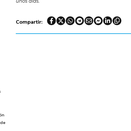
unos días.
Compartir:
s
ón
 de