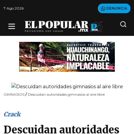
7 Ago 2026
DENUNCIA
GIMNASIOS
/
Descuidan autoridades gimnasios al aire libre
Crack
Descuidan autoridades