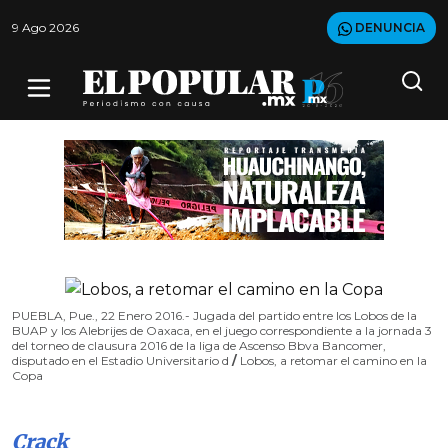
9 Ago 2026
DENUNCIA
PUEBLA, Pue., 22 Enero 2016.- Jugada del partido entre los Lobos de la
BUAP y los Alebrijes de Oaxaca, en el juego correspondiente a la jornada 3
del torneo de clausura 2016 de la liga de Ascenso Bbva Bancomer,
disputado en el Estadio Universitario d
/
Lobos, a retomar el camino en la
Copa
Crack