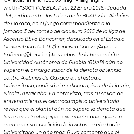
id="attachment_128909" align="alignright"
width="300"]
PUEBLA, Pue., 22 Enero 2016.- Jugada
del partido entre los Lobos de la BUAP y los Alebrijes
de Oaxaca, en el juego correspondiente a la
jornada 3 del torneo de clausura 2016 de la liga de
Ascenso Bbva Bancomer, disputado en el Estadio
Universitario de CU. //Francisco Guasco/Agencia
Enfoque//[/caption]
L
os Lobos de la Benemé­rita
Universidad Autó­noma de Puebla (BUAP) aún no
superan el amar­go sabor de la derrota obtenida
contra Alebrijes de Oaxaca en el estadio
Universitario, confe­só el mediocampista de la jau­ría,
Nicola Ruvalcaba. En entrevista, tras su salida de
entrenamiento, el centrocampis­ta universitario
reveló que el plan­tel aún no supera la derrota que
les acomodó el equipo oaxaqueño, pues querían
mantener su condi­ción de invictos en el estadio
Uni­versitario un año más.
Ruva
comentó que el