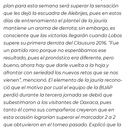
plan para esta semana será superar la sen­sación
que les dejó la escuadra de Alebrijes, pues en estos
días de entrenamiento el plantel de la jauría
mantiene un aroma de derrota; sin embargo, es
cons­ciente que las victorias llegarán cuando Lobos
supere su primera derrota del Clausura 2016. “Fue
un partido raro porque no esperábamos ese
resultado, pues el pronóstico era diferente, pero
bueno, ahora hay que dar­le vuelta a la hoja y
afrontar con seriedad los nuevos retos que se nos
vienen”, mencionó. El elemento de la jauría recono­
ció que el motivo por cual el equipo de la BUAP
perdió durante la ter­cera jornada se debió que
subes­timaron a los visitantes de Oaxa­ca, pues
tanto él como sus com­pañeros creyeron que en
esta oca­sión lograrían superar el marca­dor 2 a 2
que obtuvieron en el tor­neo pasado. Explicó que la