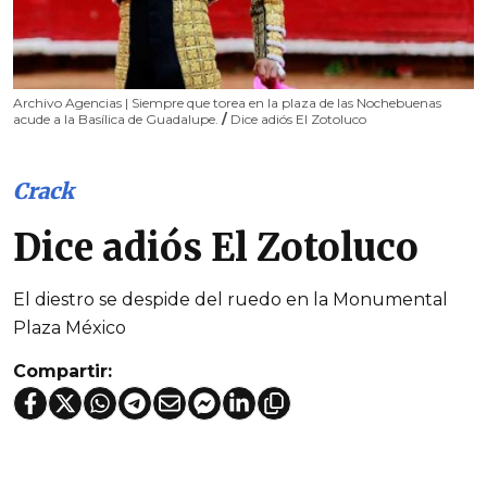
Archivo Agencias | Siempre que torea en la plaza de las Nochebuenas
acude a la Basílica de Guadalupe.
/
Dice adiós El Zotoluco
Crack
Dice adiós El Zotoluco
El diestro se despide del ruedo en la Monumental
Plaza México
Compartir: