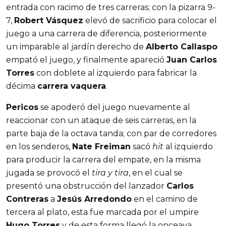
entrada con racimo de tres carreras; con la pizarra 9-
7,
Robert Vásquez
elevó de sacrificio para colocar el
juego a una carrera de diferencia, posteriormente
un imparable al jardín derecho de
Alberto Callaspo
empató el juego, y finalmente apareció
Juan Carlos
Torres
con doblete al izquierdo para fabricar la
décima
carrera vaquera
.
Pericos
se apoderó del juego nuevamente al
reaccionar con un ataque de seis carreras, en la
parte baja de la octava tanda; con par de corredores
en los senderos,
Nate Freiman
sacó
hit
al izquierdo
para producir la carrera del empate, en la misma
jugada se provocó el
tira y tira
, en el cual se
presentó una obstrucción del lanzador
Carlos
Contreras
a
Jesús Arredondo
en el camino de
tercera al plato, esta fue marcada por el umpire
Hugo Torres
y de esta forma llegó la onceava