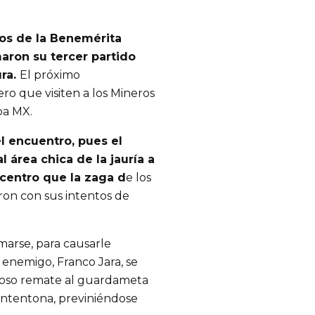
s de la Benemérita
ron su tercer partido
ura.
El próximo
ro que visiten a los Mineros
pa MX.
l encuentro, pues el
 área chica de la jauría a
centro que la zaga d
e los
eron con sus intentos de
marse, para causarle
enemigo, Franco Jara, se
eroso remate al guardameta
intentona, previniéndose