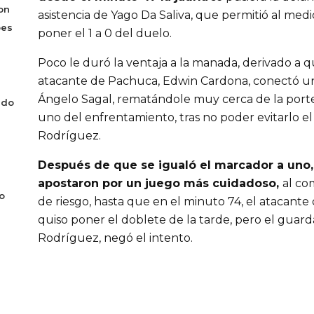
on
asistencia de Yago Da Saliva, que permitió al medi
bes
poner el 1 a 0 del duelo.
Poco le duró la ventaja a la manada, derivado a q
atacante de Pachuca, Edwin Cardona, conectó u
Ángelo Sagal, rematándole muy cerca de la port
ado
uno del enfrentamiento, tras no poder evitarlo el
Rodríguez.
Después de que se igualó el marcador a uno
apostaron por un juego más cuidadoso,
al co
o
de riesgo, hasta que en el minuto 74, el atacante 
quiso poner el doblete de la tarde, pero el gua
Rodríguez, negó el intento.