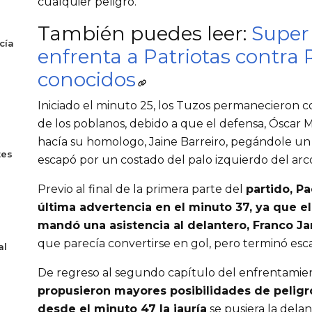
cualquier peligro.
También puedes leer:
Super 
cía
enfrenta a Patriotas contra 
conocidos
Iniciado el minuto 25, los Tuzos permanecieron c
de los poblanos, debido a que el defensa, Óscar M
hacía su homologo, Jaine Barreiro, pegándole un
tes
escapó por un costado del palo izquierdo del ar
Previo al final de la primera parte del
partido, P
última advertencia en el minuto 37, ya que el
mandó una asistencia al delantero, Franco J
que parecía convertirse en gol, pero terminó esc
al
De regreso al segundo capítulo del enfrentamie
propusieron mayores posibilidades de peligr
desde el minuto 47 la jauría
se pusiera la dela