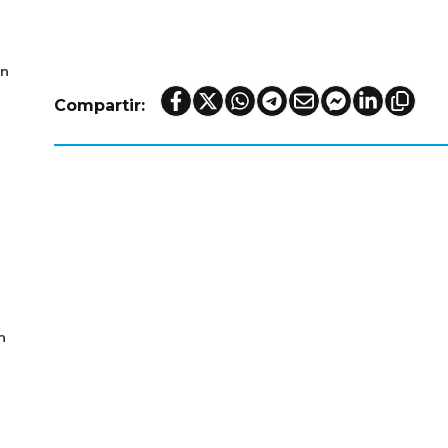
en
Compartir:
n