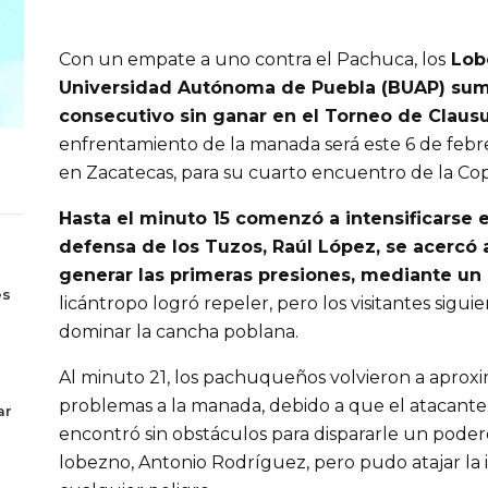
Con un empate a uno contra el Pachuca, los
Lobo
Universidad Autónoma de Puebla (BUAP) suma
consecutivo sin ganar en el Torneo de Claus
enfrentamiento de la manada será este 6 de febre
en Zacatecas, para su cuarto encuentro de la Co
Hasta el minuto 15 comenzó a intensificarse e
defensa de los Tuzos, Raúl López, se acercó al
s
generar las primeras presiones, mediante un 
es
licántropo logró repeler, pero los visitantes sigui
dominar la cancha poblana.
Al minuto 21, los pachuqueños volvieron a aproxi
problemas a la manada, debido a que el atacante 
ar
encontró sin obstáculos para dispararle un pod
lobezno, Antonio Rodríguez, pero pudo atajar la 