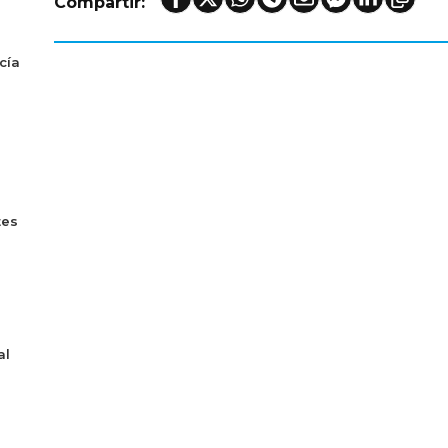
Compartir:
cía
tes
al