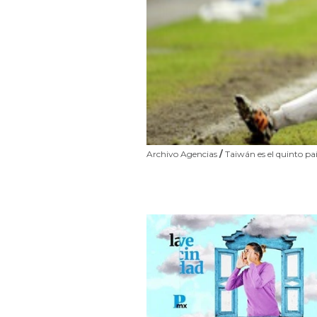
Archivo Agencias
/
Taiwán es el quinto paí