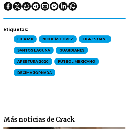
Etiquetas:
LIGA MX
NICOLÁS LÓPEZ
TIGRES UANL
SANTOS LAGUNA
GUARDIANES
APERTURA 2020
FÚTBOL MEXICANO
DECIMA JORNADA
Más noticias de Crack