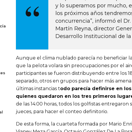
y lo superamos por mucho, e
los próximos años tendremo
concurrencia”, informó el Dr
cía
Martín Reyna, director Gener
Desarrollo Institucional de 
Aunque el clima nublado parecía no beneficiar la
que la pelota volara sin preocupaciones por el air
tes
participantes se fueron distribuyendo entre los 1
separado, otros en grupos para hacer más amena 
últimas instancias t
odo parecía definirse en lo
quienes quedaron en los tres primeros lugar
de las 14:00 horas, todos los golfistas entregaron 
jueces, para hacer el conteo definitorio.
al
De esta forma, la cuarteta formada por Mario En
Vianey Meza García, Octavio González De La Rosa