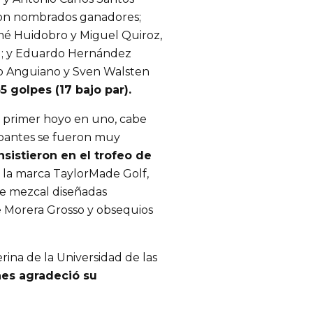
ueron nombrados ganadores;
mé Huidobro y Miguel Quiroz,
r); y Eduardo Hernández
o Anguiano y Sven Walsten
 golpes (17 bajo par).
al primer hoyo en uno, cabe
ipantes se fueron muy
sistieron en el trofeo de
e la marca TaylorMade Golf,
de mezcal diseñadas
e Morera Grosso y obsequios
erina de la Universidad de las
es agradeció su