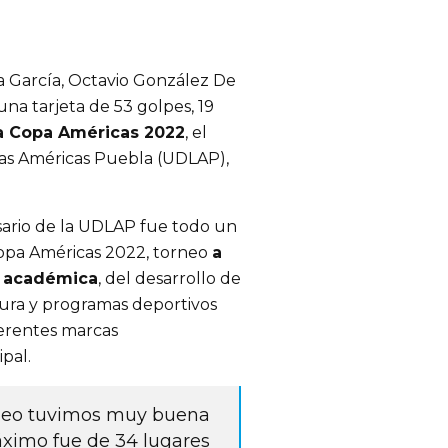
a García, Octavio González De
una tarjeta de 53 golpes, 19
la Copa Américas 2022
, el
las Américas Puebla (UDLAP),
rsario de la UDLAP fue todo un
a Copa Américas 2022, torneo
a
ón académica
, del desarrollo de
tura y programas deportivos
ferentes marcas
pal.
rneo tuvimos muy buena
ximo fue de 34 lugares