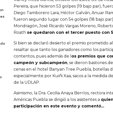
Pereira, que hicieron 53 golpes (19 bajo par), f
on
Diego Tamborero Lara, Héctor Galván, Anuar Ra
bes
fueron segundo lugar con 54 golpes (18 bajo pa
Mondragón, José Ricardo Vargas Moreno, Robert
Roath
se quedaron con el tercer puesto con 55
Si bien se declaró desierto el premio prometido 
ado
resaltar que tanto los ganadores como los partic
contentos, pues además de l
os premios que con
campeón y subcampeón
, se dieron bastones d
cenas en el hotel Banyan Tree Puebla, botellas 
especialmente por Kuiñi Xaa, sacos a la medida d
o
de la UDLAP.
Asimismo, la Dra. Cecilia Anaya Berríos, rectora int
Américas Puebla se dirigió a los asistentes a
quien
participación en este evento y comentó...