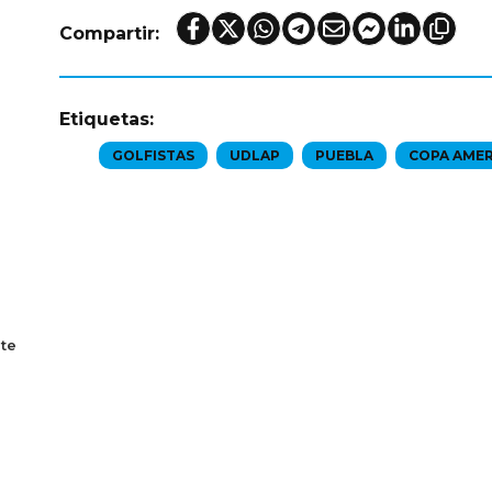
Compartir:
Etiquetas:
GOLFISTAS
UDLAP
PUEBLA
COPA AMER
te