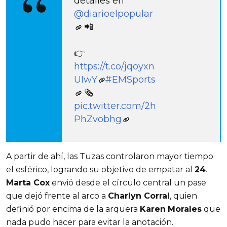
detalles en
@diarioelpopular
📲
👉
https://t.co/jqoyxn
UIwY
#EMSports
🗞
pic.twitter.com/2h
PhZvobhg
A partir de ahí, las Tuzas controlaron mayor tiempo
el esférico, logrando su objetivo de empatar al
24
.
Marta Cox
envió desde el círculo central un pase
que dejó frente al arco a
Charlyn Corral
, quien
definió por encima de la arquera
Karen
Morales
que
nada pudo hacer para evitar la anotación.