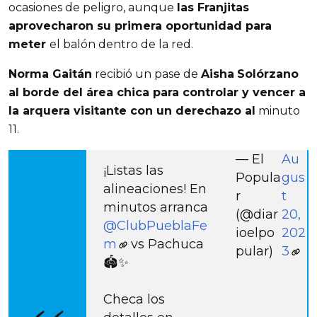
ocasiones de peligro, aunque
las Franjitas
aprovecharon su primera oportunidad para
meter
el balón dentro de la red.
Norma Gaitán
recibió un pase de
Aisha
Solórzano
al borde del área chica para controlar y vencer a
la arquera visitante con un derechazo al
minuto
11.
— El
Au
¡Listas las
Popula
gus
alineaciones! En
r
t
minutos arranca
(@diar
20,
@ClubPueblaFe
ioelpo
202
m
vs Pachuca
pular)
3
🏟️✨
Checa los