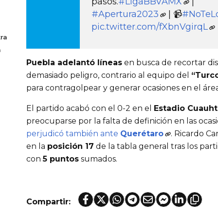
pasos.
#LigaBBVAMX
|
#Apertura2023
| 📹
#NoTeLo
pic.twitter.com/fXbnVgirqL
ra
a
Puebla adelantó líneas
en busca de recortar di
demasiado peligro, contrario al equipo del
“Turc
para contragolpear y generar ocasiones en el áre
El partido acabó con el 0-2 en el
Estadio Cuau
preocuparse por la falta de definición en las ocasi
perjudicó también ante
Querétaro
. Ricardo Ca
en la
posición 17
de la tabla general tras los part
con
5 puntos
sumados.
Compartir: