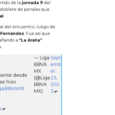
artido de la
jornada 9
del
doblete de penales que
al
.
al del encuentro, luego de
” Fernández
. Fue así que
gañando a
“La Araña”
s
.
— Liga
Sept
BBVA
emb
MX
er
amente desde
(@Liga
23,
se hizo
BBVA
202
igaBBVAMX
MX)
3
u