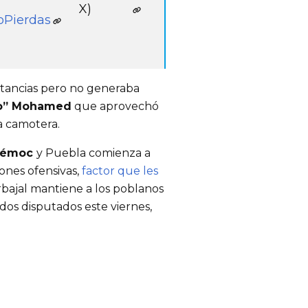
X)
Pierdas
stancias pero no generaba
o” Mohamed
que aprovechó
a camotera.
htémoc
y Puebla comienza a
ones ofensivas,
factor que les
rbajal mantiene a los poblanos
idos disputados este viernes,