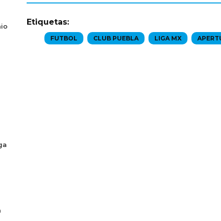
Etiquetas:
io
FUTBOL
CLUB PUEBLA
LIGA MX
APERT
ga
n