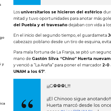
s
Los
universitarios se hicieron del esférico
dur
mitad y tuvo oportunidades para anotar más gole
del Puebla y el travesaño
dejaban con vida a los
En el inicio del segundo tiempo, el guardameta
J
ogo
cabezazo poblano desde un tiro de esquina, evit
Para mala fortuna de La Franja, se pitó un segund
mano de
Gastón Silva
.
“Chino” Huerta nuevam
G y
y venció a “La Araña” para poner el marcador
2-0 
UNAM a los 67’
.
¡¡¡G⚽⚽⚽L!!!
¡¡El Chinooo sigue anotando!
ica
Huerta marcó desde los onc