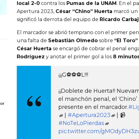
local 2-0
contra los
Pumas de la UNAM
. En el p
Apertura 2023,
César “Chino” Huerta
marcó un 
significó la derrota del equipo de
Ricardo Carbaj
El marcador se abrió temprano con el primer pen
una falta de
Sebastián Olmedo
sobre
“El Toro
César Huerta
se encargó de cobrar el penal en
Rodríguez
y anotar el primer gol a los
8 minuto
¡¡¡G⚽⚽⚽L!!!
¡¡Doblete de Huerta!! Nuev
el manchón penal, el ‘Chino’ 
or
presente en el marcador.
#L
|
#Apertura2023
| 📹
#NoTeLoPierdas
pic.twitter.com/gMOdyDH3z