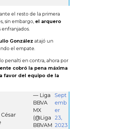
ante el resto de la primera
s, sin embargo,
el arquero
 enfranjados.
ulio González
atajó un
ando el empate.
o penalti en contra, ahora por
ente cobró la pena máxima
a favor del equipo de la
— Liga
Sept
BBVA
emb
MX
er
! César
(@Liga
23,
e
BBVAM
2023