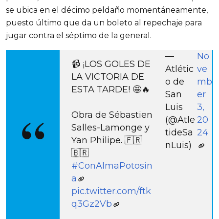
se ubica en el décimo peldaño momentáneamente,
puesto último que da un boleto al repechaje para
jugar contra el séptimo de la general.
—
No
📹 ¡LOS GOLES DE
Atlétic
ve
LA VICTORIA DE
o de
mb
ESTA TARDE! 🤩🔥
San
er
Luis
3,
Obra de Sébastien
(@Atle
20
Salles-Lamonge y
tideSa
24
Yan Philipe. 🇫🇷
nLuis)
🇧🇷
#ConAlmaPotosin
a
pic.twitter.com/ftk
q3Gz2Vb