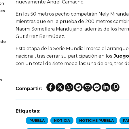
nuevamente Ángel Camacho.
on
bes
En los 50 metros pecho competirán Nely Miranda 
mientras que en la prueba de 200 metros combin
Naomi Somellera Mandujano, además de los herm
Gutiérrez Bermúdez.
ado
Esta etapa de la Serie Mundial marca el arranqu
nacional, tras cerrar su participación en los
Juegos
con un total de siete medallas: una de oro, tres d
o
Compartir:
Etiquetas:
PUEBLA
NOTICIA
NOTICIAS PUEBLA
PA