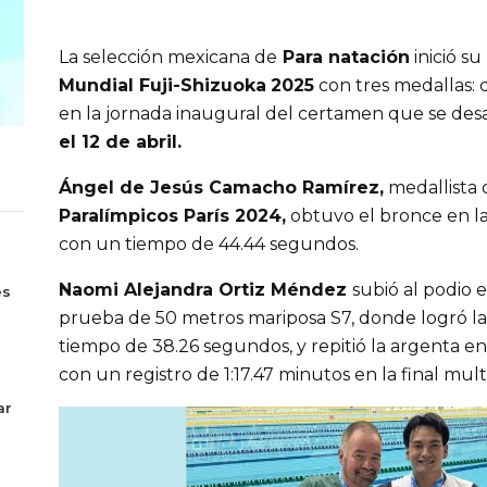
La selección mexicana de
Para natación
inició su
Mundial Fuji-Shizuoka
2025
con tres medallas: 
en la jornada inaugural del certamen que se desa
el 12 de abril.
Ángel de Jesús Camacho Ramírez,
medallista 
Paralímpicos París 2024,
obtuvo el bronce en la
con un tiempo de 44.44 segundos.
s
Naomi Alejandra Ortiz Méndez
subió al podio 
es
prueba de 50 metros mariposa S7, donde logró la
tiempo de 38.26 segundos, y repitió la argenta en l
con un registro de 1:17.47 minutos en la final mult
ar