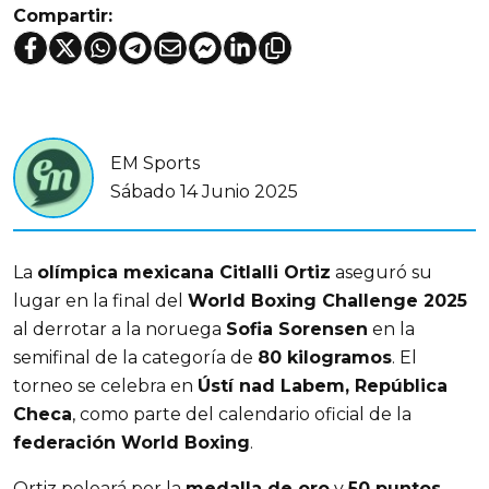
Compartir:
EM Sports
Sábado 14 Junio 2025
La 
olímpica mexicana Citlalli Ortiz
 aseguró su 
lugar en la final del 
World Boxing Challenge 2025
al derrotar a la noruega 
Sofia Sorensen
 en la 
semifinal de la categoría de 
80 kilogramos
. El 
torneo se celebra en 
Ústí nad Labem, República 
Checa
, como parte del calendario oficial de la 
federación World Boxing
.
Ortiz peleará por la 
medalla de oro
 y 
50 puntos