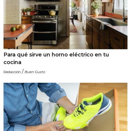
Para qué sirve un horno eléctrico en tu
cocina
/
Redacción
Buen Gusto