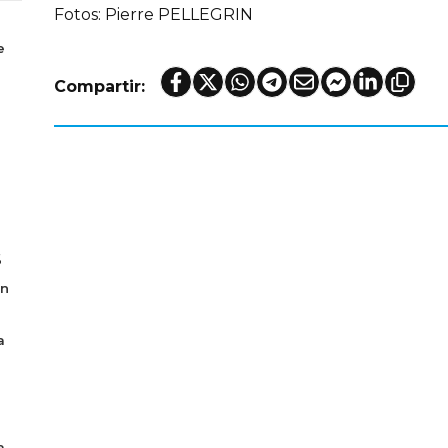
Fotos: Pierre PELLEGRIN
e
Compartir:
6
en
a
a