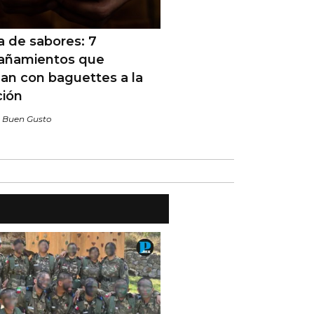
a de sabores: 7
ñamientos que
an con baguettes a la
ción
/
Buen Gusto