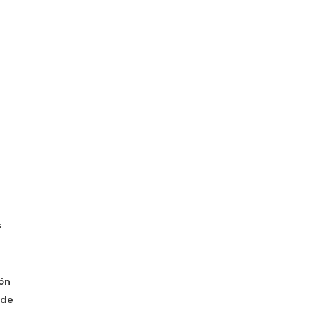
s
ón
 de