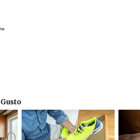
te
 Gusto