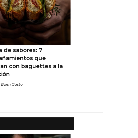
a de sabores: 7
ñamientos que
an con baguettes a la
ción
/
Buen Gusto