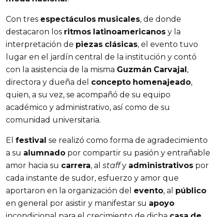
Con tres
espectáculos
musicales
, de donde
destacaron los
ritmos
latinoamericanos
y la
interpretación de
piezas
clásicas
, el evento tuvo
lugar en el jardín central de la institución y contó
con la asistencia de la misma
Guzmán
Carvajal
,
directora y dueña del
concepto
homenajeado
,
quien, a su vez, se acompañó de su equipo
académico y administrativo, así como de su
comunidad universitaria.
El
festival
se realizó como forma de agradecimiento
a su
alumnado
por compartir su pasión y entrañable
amor hacia su
carrera
, al
staff
y
administrativos
por
cada instante de sudor, esfuerzo y amor que
aportaron en la organización del
evento
, al
público
en general por asistir y manifestar su
apoyo
incondicional para el crecimiento de dicha
casa
de