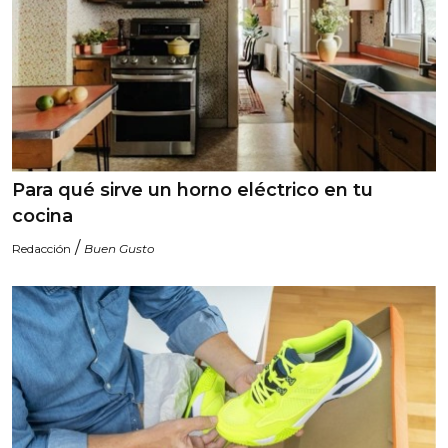
Para qué sirve un horno eléctrico en tu
cocina
/
Redacción
Buen Gusto