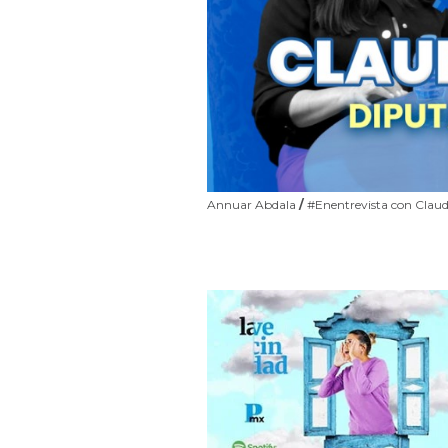
Annuar Abdala
/
#Enentrevista con Claud