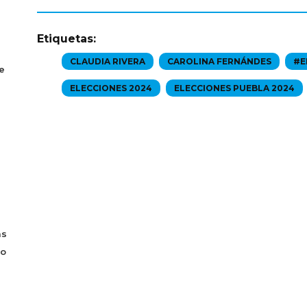
Etiquetas:
CLAUDIA RIVERA
CAROLINA FERNÁNDES
#E
e
ELECCIONES 2024
ELECCIONES PUEBLA 2024
as
bo