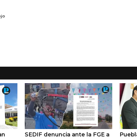
ejo
an
SEDIF denuncia ante la FGE a
Puebl