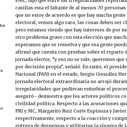
PMC, dijo que entre las irregularidades reporta
casillas esta el faltante de al menos 70 personas
que no estoy de acuerdo es que hay mucha gente
electoral, vemos algo raro, las cosas deben ser c
aba
pero estamos viendo que hay intereses de por m
otro problema grave con esta elección que mucha
esperamos que se resuelva y que esa gente pueda
afirmó que cuenta con pruebas sobre el reparto de
jornada elector, “y eso no se vale, queremos que 
por decisión propia”, señaló. En tanto, el presid
ía
Nacional (PAN) en el estado, Sergio González He
jornada electoral extraordinaria no arrojó duran
irregularidades que pudieran enturbiar el proces
aseguró– demuestra que los actores políticos c
civilidad política. Respecto a las acusaciones qu
as
PRI y MC, Margarito Ruiz Corte Espinoza y Javier
respectivamente, respecto a la coacción y compr
entrega de despensas y utilitarios la víspera de la