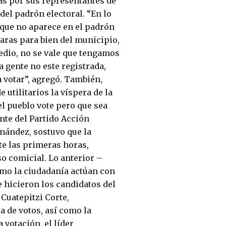
das por sus representantes de
 del padrón electoral. “En lo
 que no aparece en el padrón
laras para bien del municipio,
edio, no se vale que tengamos
 gente no este registrada,
 votar”, agregó. También,
 utilitarios la víspera de la
el pueblo vote pero que sea
ente del Partido Acción
rnández, sostuvo que la
te las primeras horas,
o comicial. Lo anterior –
omo la ciudadanía actúan con
e hicieron los candidatos del
 Cuatepitzi Corte,
a de votos, así como la
 votación, el líder