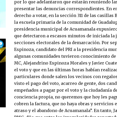
por lo que adelantaron que estarán reuniendo la
presentar las denuncias correspondientes. En en
derecho a votar, en la sección 311 de las casillas
la escuela primaria de la comunidad de Guadalupe
presidencia municipal de Acuamanala expusiero
que detectaron a escasos minutos de iniciada la j
secciones electorales de la demarcación. Por se
Espinoza, candidato del PRI a la presidencia mun
algunas comunidades tuvieron conocimiento de q
MC, Alejandrino Espinoza Morales y Javier Cuat
el voto y que en las últimas horas habían realiz
particulares donde salen los vecinos con regalo
visto el pago del voto, acarreo de gente, dos can
empeñados a pagar por el voto y la ciudadanía de
conciencia propia, no queremos que hoy les pag
cobren la factura, que no haya obras y servicios
atraso y el abandono de Acuamanala”. En tanto, Ja